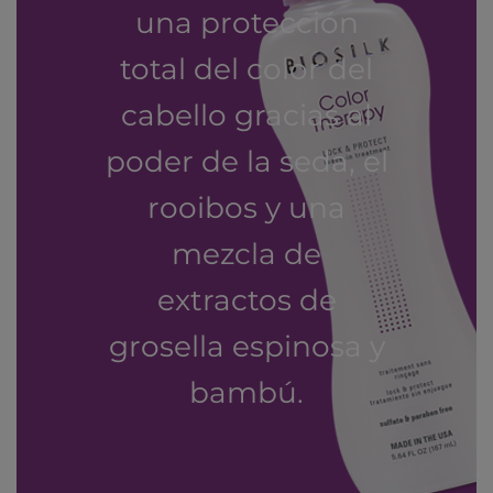
una protección
total del color del
cabello gracias al
poder de la seda, el
rooibos y una
mezcla de
extractos de
grosella espinosa y
bambú.