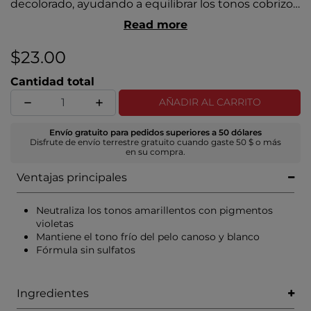
decolorado, ayudando a equilibrar los tonos cobrizos.
Esta fórmula dinámica también neutraliza y elimina
Read more
los tonos amarillentos no deseados del cabello
canoso y blanco, para mantener un color más sano,
$23.00
brillante y vibrante.
Cantidad total
AÑADIR AL CARRITO
Envío gratuito para pedidos superiores a 50 dólares
Disfrute de envío terrestre gratuito cuando gaste 50 $ o más
en su compra.
Ventajas principales
Neutraliza los tonos amarillentos con pigmentos
violetas
Mantiene el tono frío del pelo canoso y blanco
Fórmula sin sulfatos
Ingredientes