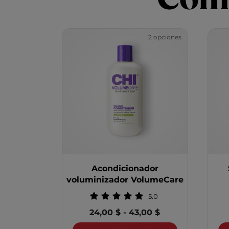
2 opciones
Acondicionador
voluminizador VolumeCare
5.0
24,00 $
-
43,00 $