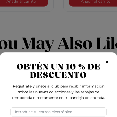
uminizador VolumeCare
Spray de sal marina VolumeCare
Aco
Añadir al carrito
Añadir al carrito
ou May Also Li
×
2 options
3 op
OBTÉN UN 10 % DE
DESCUENTO
Regístrate y únete al club para recibir información
sobre las nuevas colecciones y las rebajas de
temporada directamente en tu bandeja de entrada.
Dirección de correo electrónico