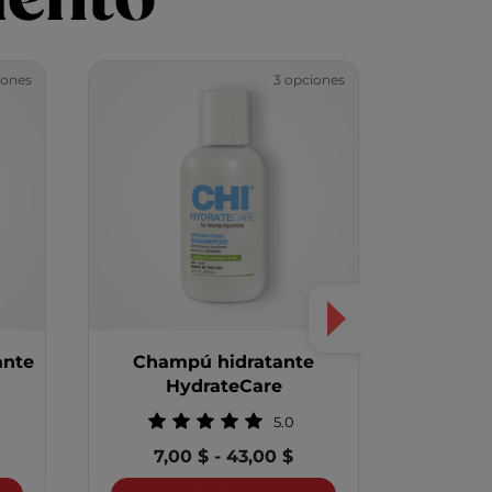
iones
3 opciones
ante
Champú hidratante
Acondic
HydrateCare
5.0
7,00 $
-
43,00 $
7,