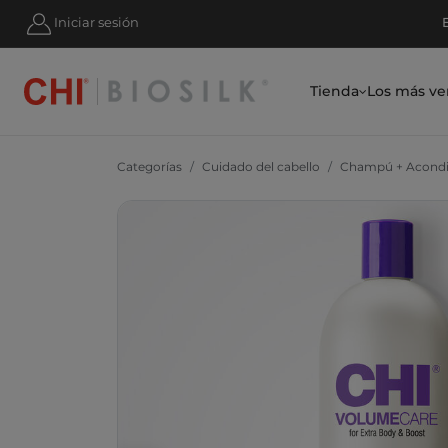
RATE Y AHORRA UN 10 % HOY MISMO
Iniciar sesión
Tienda
Los más ve
Categorías
Cuidado del cabello
Champú + Acondi