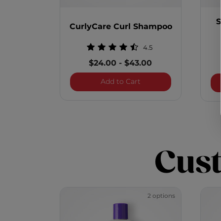
S
CurlyCare Curl Shampoo
4.5
$24.00
-
$43.00
CurlyCare Curl Shamp
Add to Cart
Cus
2 options