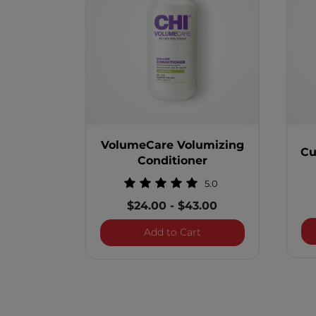
VolumeCare Volumizing
Cu
Conditioner
5.0
$24.00
-
$43.00
VolumeCare Volumizing
Add to Cart