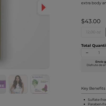
extra body an
feeling, sof
weighing it 
$43.00
12,00 oz
Total Quanti
Envío g
Disfrute de e
Key Benefits
Sulfate-fre
Paraben-fr