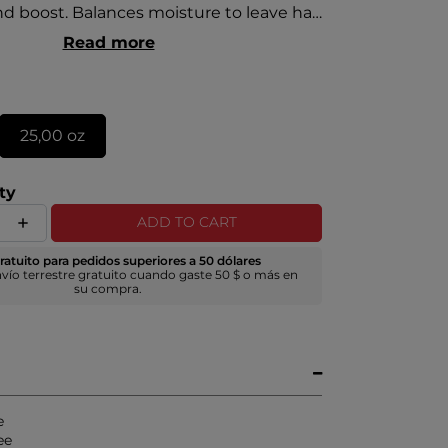
d boost. Balances moisture to leave hair
t, smooth and touchable without
Read more
down.
25,00 oz
ty
ADD TO CART
ratuito para pedidos superiores a 50 dólares
nvío terrestre gratuito cuando gaste 50 $ o más en
su compra.
e
ee