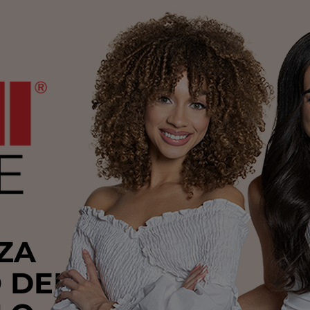
ZA
 DEL