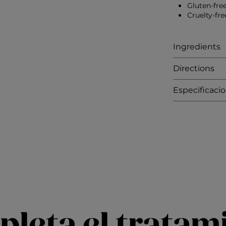
Gluten-fre
Cruelty-fre
Ingredients
Directions
Especificaci
leta el tratam