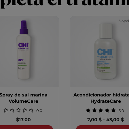
3 opc
Spray de sal marina
Acondicionador hidrat
VolumeCare
HydrateCare
0.0
5.0
$17.00
7,00 $
-
43,00 $