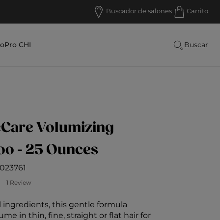
Buscador de salones
Carrito
lo
Pro CHI
Buscar
Care Volumizing
o - 25 Ounces
1023761
los clientes: 5 sobre 5
1 Review
 ingredients, this gentle formula
me in thin, fine, straight or flat hair for