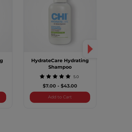
ng
HydrateCare Hydrating
Hydrat
Shampoo
C
5.0
$7.00
-
$43.00
$7
eCare Smoothing Shampoo
HydrateCare Hydrating Sha
Add to Cart