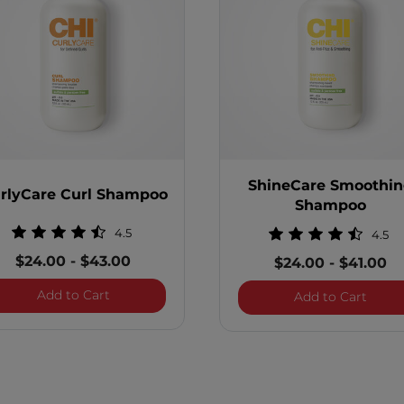
ShineCare Smoothi
rlyCare Curl Shampoo
Shampoo
4.5
4.5
$24.00
-
$43.00
$24.00
-
$41.00
CurlyCare Curl Shampoo
Add to Cart
 Conditioner
Shin
Add to Cart