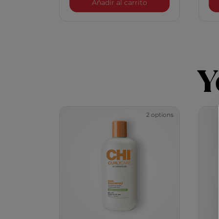
Acondicionador vol
Añadir al carrito
Y
2 options