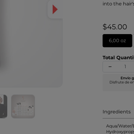
into the hair'
between amin
hair to stren
protect it du
$45.00
6,00 oz
Total Quanti
Envío g
Disfrute de e
Ingredients
Aqua/Water/
Hydroxyprop