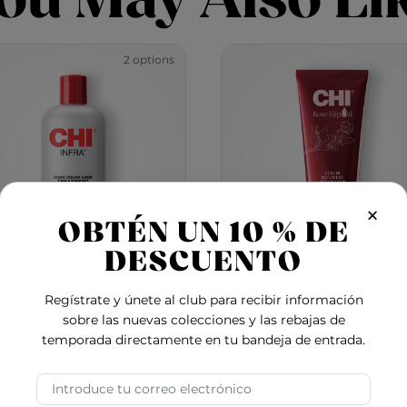
2 options
×
OBTÉN UN 10 % DE
DESCUENTO
Infra Ionic Color Lock
Rose Hip Oil Color Rec
Regístrate y únete al club para recibir información
Treatment
Treatment
sobre las nuevas colecciones y las rebajas de
temporada directamente en tu bandeja de entrada.
4.9
5.0
$21.00
-
$48.00
$29.00
Dirección de correo electrónico
nd Repair Clarifying Treatment
Infra Ionic Color Lock Treatment
Rose 
Add to Cart
Add to Cart