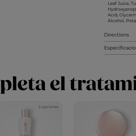
Leaf Juice, T
Hydroxypropyl
Acid, Glyceri
Alcohol, Pot
Directions
Especificaci
leta el tratam
2 opciones