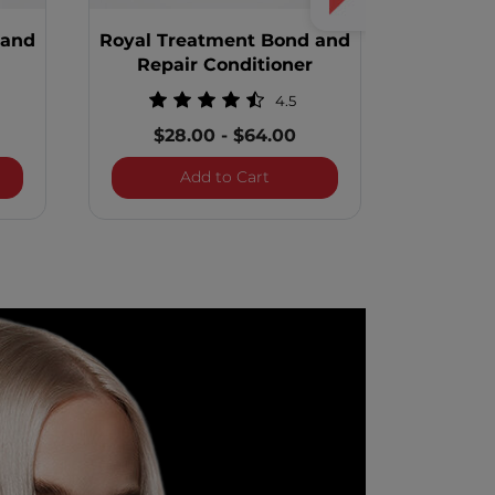
 and
Royal Treatment Bond and
Royal T
Repair Conditioner
Re
4.5
$28.00
-
$64.00
$2
Masque
 Treatment Bond and Seal
Royal Treatment Bond and Re
Add to Cart