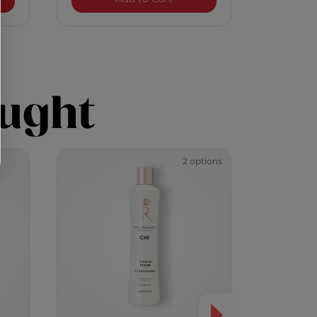
ught
2 options