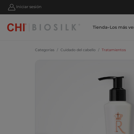
STRATE Y AHORRA UN 10 % HOY MISMO
Iniciar sesión
Tienda
Los más ve
Categorías
Cuidado del cabello
Tratamientos