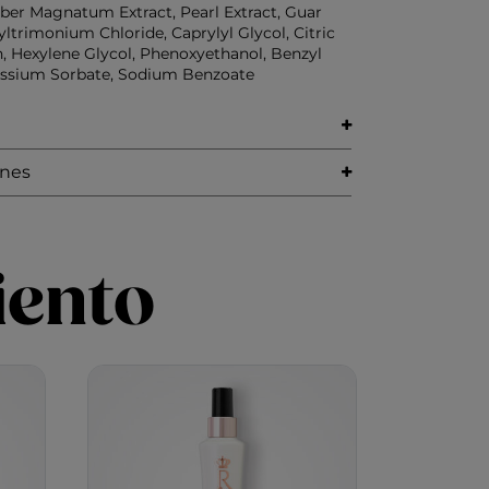
uber Magnatum Extract, Pearl Extract, Guar
trimonium Chloride, Caprylyl Glycol, Citric
n, Hexylene Glycol, Phenoxyethanol, Benzyl
assium Sorbate, Sodium Benzoate
ones
iento