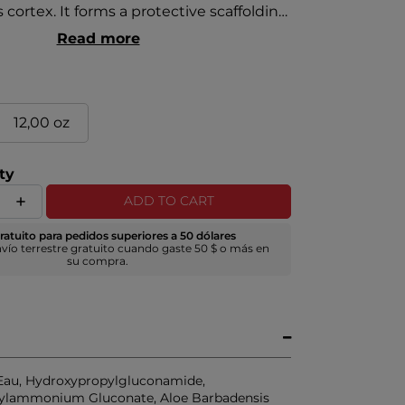
s cortex. It forms a protective scaffolding
o acids on the surface and inside the
Read more
gthen its natural keratin structure and
ring chemical services.
12,00 oz
ty
ADD TO CART
ratuito para pedidos superiores a 50 dólares
nvío terrestre gratuito cuando gaste 50 $ o más en
su compra.
Eau, Hydroxypropylgluconamide,
ylammonium Gluconate, Aloe Barbadensis