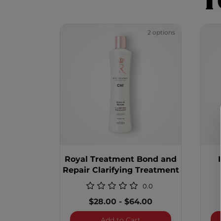
2 options
Royal Treatment Bond and
Repair Clarifying Treatment
0.0
$28.00
-
$64.00
Royal Treatment Bond a
Add to Cart