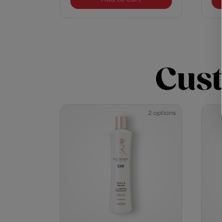
Cus
2 options