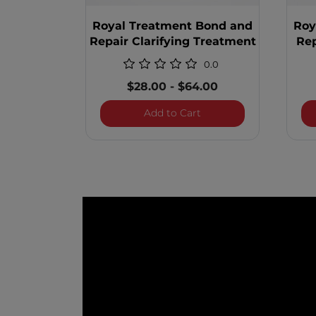
Royal Treatment Bond and
Roy
Repair Clarifying Treatment
Re
0.0
$28.00
-
$64.00
Royal Treatment Bond a
Add to Cart