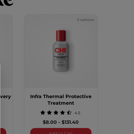
5 options
overy
Infra Thermal Protective
Treatment
4.5
$8.00
-
$131.40
Hip Oil Color Recovery Treatment
Infra Thermal Protective Tre
Add to Cart