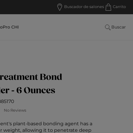
Buscador de salones
Carrito
lo
Pro CHI
Buscar
Treatment Bond
er - 6 Ounces
885170
los clientes: 5 sobre 5
No Reviews
ent's plant-based bonding agent has a
r weight, allowing it to penetrate deep