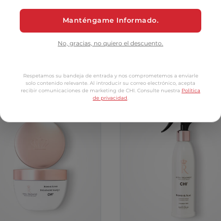
Manténgame Informado.
No, gracias, no quiero el descuento.
tomers Also Bo
Respetamos su bandeja de entrada y nos comprometemos a enviarle
solo contenido relevante. Al introducir su correo electrónico, acepta
recibir comunicaciones de marketing de CHI. Consulte nuestra
Política
de privacidad
.