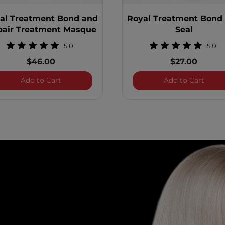
al Treatment Bond and
Royal Treatment Bond
pair Treatment Masque
Seal
5.0
5.0
$46.00
$27.00
nd Repair Clarifying Treatment
Royal Treatment Bond and Repair Treatment 
Royal
Add to Cart
Add to Cart