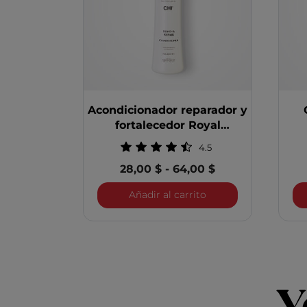
Acondicionador reparador y
fortalecedor Royal
Treatment
4.5
28,00 $
-
64,00 $
Acondicionador repar
Añadir al carrito
Y