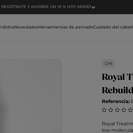
ENVÍO GRATIS EN PEDIDOS SUPERIORES A 50 $
ndidos
Novedades
Herramientas de peinado
Cuidado del cabel
CHI
Royal 
Rebuild
Referencia:
Valoración de 
Royal Treatm
low molecula