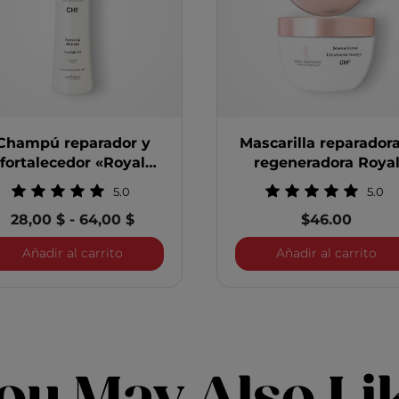
Champú reparador y
Mascarilla reparadora
fortalecedor «Royal
regeneradora Roya
Treatment»
Treatment
5.0
5.0
28,00 $
-
64,00 $
$46.00
ador y fortalecedor Royal Treatment
Champú reparador y fortalecedor Royal Tre
Mas
Añadir al carrito
Añadir al carrito
ou May Also Li