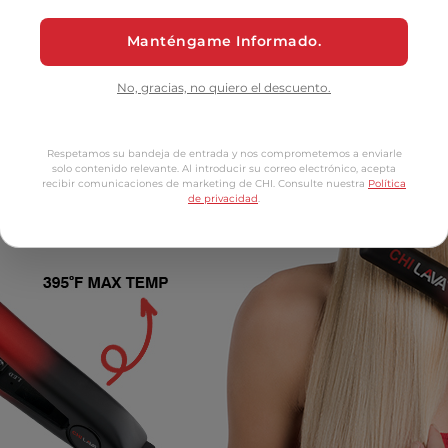
Manténgame Informado.
No, gracias, no quiero el descuento.
Respetamos su bandeja de entrada y nos comprometemos a enviarle
solo contenido relevante. Al introducir su correo electrónico, acepta
recibir comunicaciones de marketing de CHI. Consulte nuestra
Política
de privacidad
.