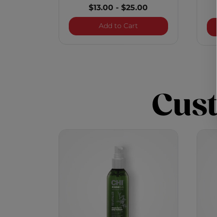
$13.00
-
$25.00
Infra Texture Hair Spray
Add to Cart
Cus