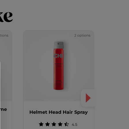
ke
tions
2 options
ume
Magnifie
Helmet Head Hair Spray
4.5