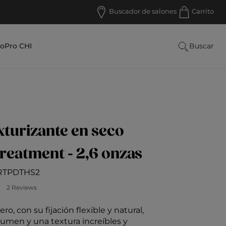
Buscador de salones
Carrito
lo
Pro CHI
Buscar
xturizante en seco
reatment - 2,6 onzas
RTPDTHS2
los clientes: 3,4 sobre 5
2 Reviews
ero, con su fijación flexible y natural,
lumen y una textura increíbles y