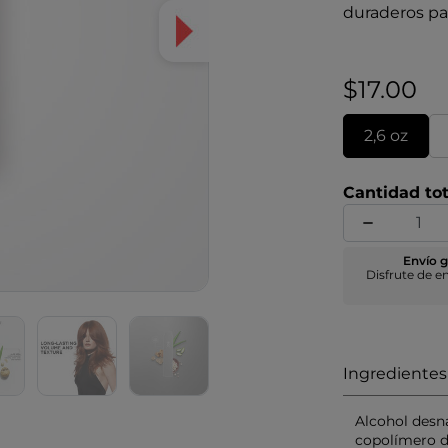
duraderos pa
fórmulas de l
complejo exc
trufa blanca, 
$17.00
2,6 oz
Cantidad tot
Envío g
Disfrute de e
Ingredientes
Alcohol desna
copolímero d