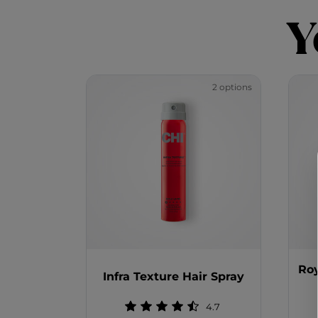
Y
2 options
Roy
Infra Texture Hair Spray
4.7