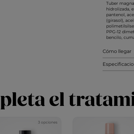
Tuber magnatu
hidrolizada, 
pantenol, ace
(girasol), ace
polimetilsils
PPG-12 dimet
bencilo, cuma
Cómo llegar
Especificaci
leta el tratam
3 opciones