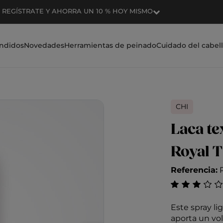
ENVÍO GRATIS EN PEDIDOS SUPERIORES A 50 $
ndidos
Novedades
Herramientas de peinado
Cuidado del cabel
CHI
Laca te
Royal T
Referencia:
Valoración de 
Este spray lig
aporta un vo