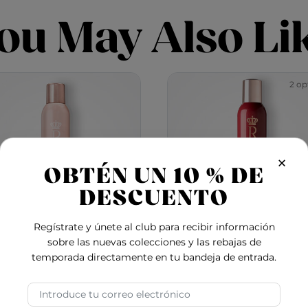
ou May Also Li
2 op
×
OBTÉN UN 10 % DE
DESCUENTO
Regístrate y únete al club para recibir información
sobre las nuevas colecciones y las rebajas de
temporada directamente en tu bandeja de entrada.
al Treatment Ultimate
Royal Treatment Vol
Control Hair Spray
Hair Spray
Dirección de correo electrónico
5.0
0.0