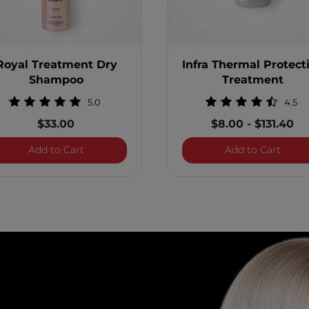
Royal Treatment Dry
Infra Thermal Protect
Shampoo
Treatment
5.0
4.5
$33.00
$8.00
-
$131.40
Vitamin Hair and Scalp Treatment
Royal Treatment Dry Shampoo
Infra
Add to Cart
Add to Cart