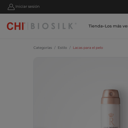
RATE Y AHORRA UN 10 % HOY MISMO
Iniciar sesión
Tienda
Los más ve
Categorías
Estilo
Lacas para el pelo