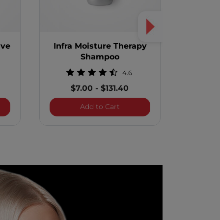
ive
Infra Moisture Therapy
Infra T
Shampoo
4.6
$1
$7.00
-
$131.40
 Thermal Protective Treatment
Infra Moisture Therapy Sham
Add to Cart