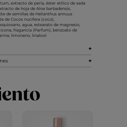
m, extracto de perla, éster etílico de seda
extracto de hoja de Aloe barbadensis,
ite de semillas de Helianthus annuus
ite de Cocos nucifera (coco),
esquioxano, agua, estearato de magnesio,
icona, fragancia (Parfum), benzoato de
rina, limoneno, linalool
ones
iento