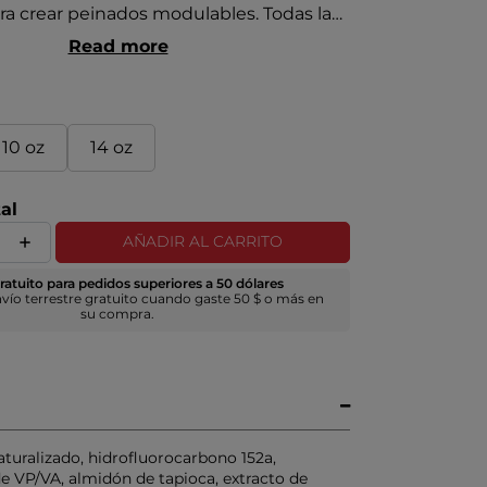
ra crear peinados modulables. Todas las
a gama «Styling & Finishing» incluyen el
Read more
lusivo «Royal Treatment», a base de
perla y aloe vera.
10 oz
14 oz
al
AÑADIR AL CARRITO
ratuito para pedidos superiores a 50 dólares
nvío terrestre gratuito cuando gaste 50 $ o más en
su compra.
turalizado, hidrofluorocarbono 152a,
e VP/VA, almidón de tapioca, extracto de