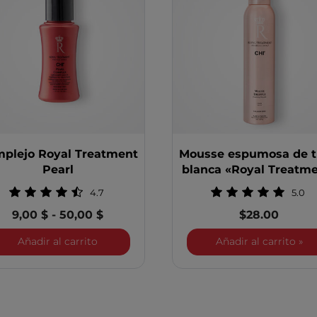
plejo Royal Treatment
Mousse espumosa de t
Pearl
blanca «Royal Treatm
4.7
5.0
9,00 $
-
50,00 $
$28.00
 Royal Treatment Ultimate Control
Complejo de perlas Royal Treatment
Mou
Añadir al carrito
Añadir al carrito
»