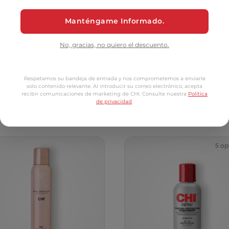
$31.00
$33.00
-
$43.00
Manténgame Informado.
Royal Treatment Ultimate Control Hair Spray
Royal
Add to Cart
Add to Cart
No, gracias, no quiero el descuento.
Respetamos su bandeja de entrada y nos comprometemos a enviarle
solo contenido relevante. Al introducir su correo electrónico, acepta
recibir comunicaciones de marketing de CHI. Consulte nuestra
Política
tomers Also Bo
de privacidad
.
5 op