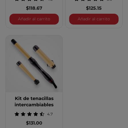
pulgada
$118.67
$125.15
LAVA Ministyler - Blanco
Plancha 
Añadir al carrito
Añadir al carrito
Kit de tenacillas
intercambiables
4.7
$131.00