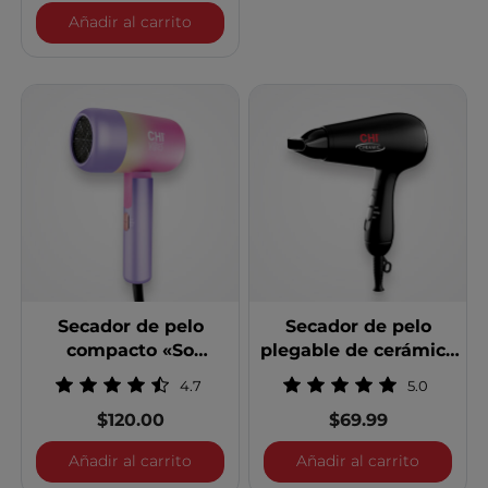
Kit de tenacillas intercambiables
Añadir al carrito
Secador de pelo
Secador de pelo
compacto «So
plegable de cerámica
Smooth» de Vibes
CHI
4.7
5.0
$120.00
$69.99
Secador de pelo compacto «So Smooth
Secador 
Añadir al carrito
Añadir al carrito