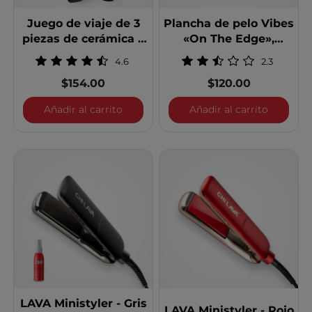
Juego de viaje de 3
Plancha de pelo Vibes
piezas de cerámica y
«On The Edge»,
turmalina - Negro ónix
edición especial, de 1
4.6
2.3
pulgada
$154.00
$120.00
Juego de viaje de 3 piezas de cerámica
Plancha d
Añadir al carrito
Añadir al carrito
LAVA Ministyler - Gris
LAVA Ministyler - Rojo