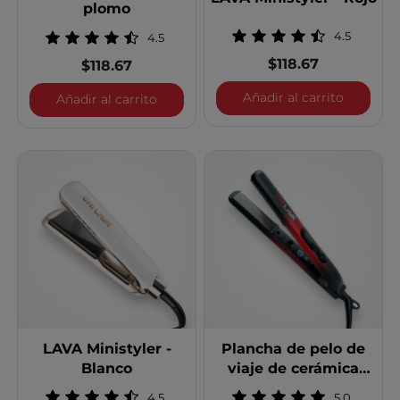
plomo
4.5
4.5
$118.67
$118.67
LAVA Mini
Añadir al carrito
LAVA Ministyler - Gris plomo
Añadir al carrito
LAVA Ministyler -
Plancha de pelo de
Blanco
viaje de cerámica
volcánica LAVA de 1
4.5
5.0