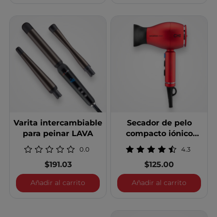
Varita intercambiable
Secador de pelo
para peinar LAVA
compacto iónico
avanzado de la serie
0.0
4.3
1875 - Rojo
$191.03
$125.00
Varita intercambiable para peinar LAVA
Secador 
Añadir al carrito
Añadir al carrito