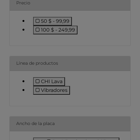
Precio
50 $ - 99,99
Filtrar por precio: 50 $ - 99,99
100 $ - 249,99
Filtrar por precio: 100 $ - 249,99
Línea de productos
CHI Lava
Filtrar por línea de productos: CHI La
Vibradores
Filtrar por línea de productos: Vibes
Ancho de la placa