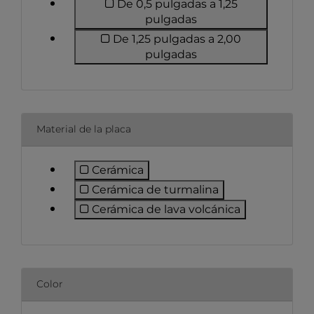
De 0,5 pulgadas a 1,25
Filtrar por ancho de 
pulgadas
De 1,25 pulgadas a 2,00
Filtrar por ancho de 
pulgadas
Material de la placa
Cerámica
Filtrar por material de la placa: cerá
Cerámica de turmalina
Filtrar por material de la pla
Cerámica de lava volcánica
Filtrar por material de la pl
Color